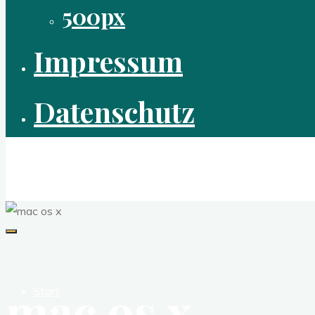
500px
Impressum
Datenschutz
laudart
digitale Fotografie
mac os x
Start