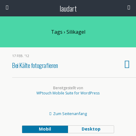
laudart
Tags › Silikagel
17 FEB. ’12
Bei Kälte fotografieren
Bereitgestellt von
WPtouch Mobile Suite for WordPress
Zum Seitenanfang
Mobil
Desktop