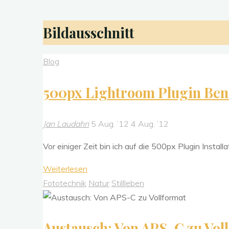
Bildausschnitt
Blog
500px Lightroom Plugin Be
Jan Laudahn
5 Aug. ’12
4 Aug. ’12
Vor einiger Zeit bin ich auf die 500px Plugin Instal
"500px
Weiterlesen
Lightroom
Fototechnik
Natur
Stillleben
Plugin
Benutzung"
Austausch: Von APS-C zu Vol