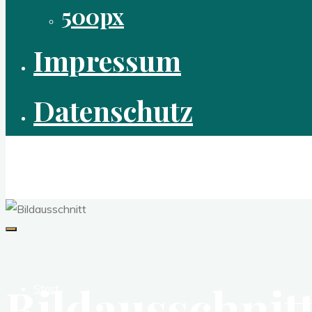
500px
Impressum
Datenschutz
laudart
digitale Fotografie
Bildausschnit
Start