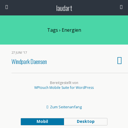
laudart
Tags › Energien
27 JUNI ’17
Windpark Daensen
Bereitgestellt von
WPtouch Mobile Suite for WordPress
Zum Seitenanfang
Mobil
Desktop