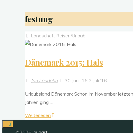
festung
Landschaft
Reisen/Urlaub
Dänemark 2015: Hals
Jan Laudahn
30 Juni ’16
2 Juli ’16
Urlaubsland Dänemark Schon im November letzten J
Jahren ging …
"Dänemark
Weiterlesen
2015:
Hals"
©2026 laudart