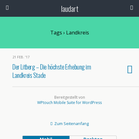
laudart
Tags › Landkreis
21 FEB. ’17
Der Litberg – Die höchste Erhebung im
Landkreis Stade
Bereitgestellt von
WPtouch Mobile Suite for WordPress
Zum Seitenanfang