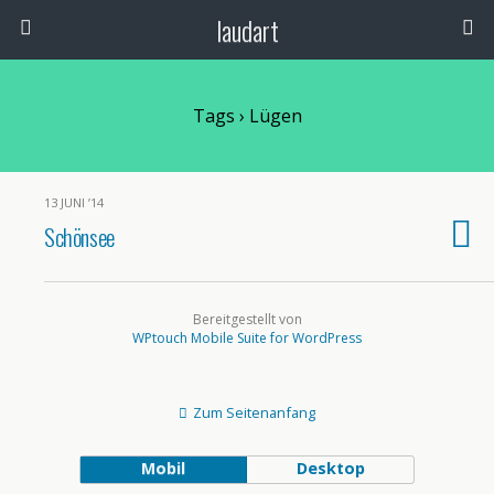
laudart
Tags › Lügen
13 JUNI ’14
Schönsee
Bereitgestellt von
WPtouch Mobile Suite for WordPress
Zum Seitenanfang
Mobil
Desktop