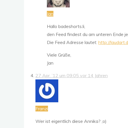
Jan
Hallo badeshorts.li,
den Feed findest du am unteren Ende je
Die Feed Adresse lautet:
http://laudart
Viele Grüße,
Jan
27 Apr. ’12 um 09:05
vor 14 Jahren
Franzi
Wer ist eigentlich diese Annika? ;o)