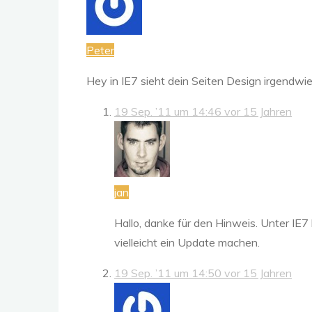
Peter
Hey in IE7 sieht dein Seiten Design irgendwie
19 Sep. ’11 um 14:46
vor 15 Jahren
jan
Hallo, danke für den Hinweis. Unter IE7 
vielleicht ein Update machen.
19 Sep. ’11 um 14:50
vor 15 Jahren