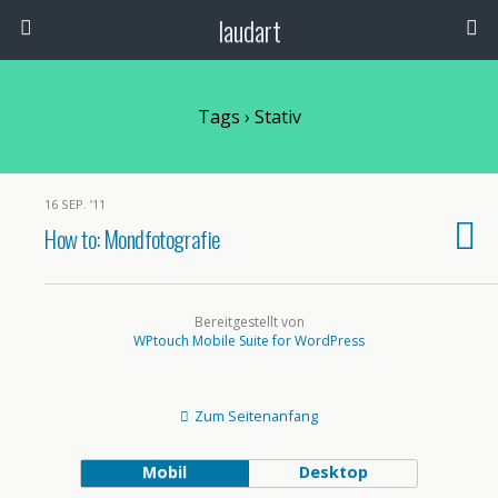
laudart
Tags › Stativ
16 SEP. ’11
How to: Mondfotografie
Bereitgestellt von
WPtouch Mobile Suite for WordPress
Zum Seitenanfang
Mobil
Desktop